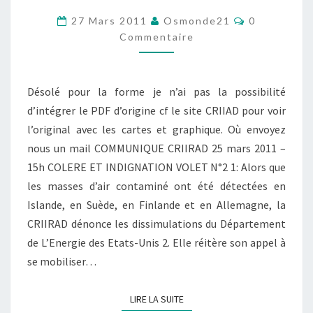
COLERE
Commentair
27 Mars 2011
Osmonde21
0
ET
Commentaire
INDIGNATION
VOLET
Désolé pour la forme je n’ai pas la possibilité
2
d’intégrer le PDF d’origine cf le site CRIIAD pour voir
l’original avec les cartes et graphique. Où envoyez
nous un mail COMMUNIQUE CRIIRAD 25 mars 2011 –
15h COLERE ET INDIGNATION VOLET N°2 1: Alors que
les masses d’air contaminé ont été détectées en
Islande, en Suède, en Finlande et en Allemagne, la
CRIIRAD dénonce les dissimulations du Département
de L’Energie des Etats-Unis 2. Elle réitère son appel à
se mobiliser…
LIRE LA SUITE
LIRE LA SUITE