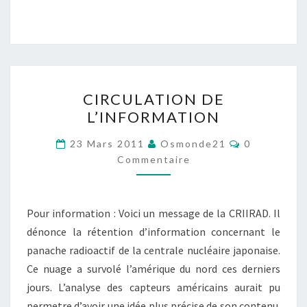
CIRCULATION
CIRCULATION DE
DE
L’INFORMATION
L’INFORMATION
Commentair
23 Mars 2011
Osmonde21
0
Commentaire
Pour information : Voici un message de la CRIIRAD. Il
dénonce la rétention d’information concernant le
panache radioactif de la centrale nucléaire japonaise.
Ce nuage a survolé l’amérique du nord ces derniers
jours. L’analyse des capteurs américains aurait pu
permetre d’avoir une idée plus précise de son contenu.