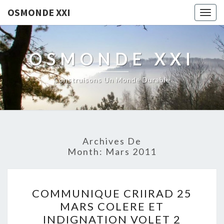
OSMONDE XXI
Togg
navig
OSMONDE XXI
Construisons Un Monde Durable
Archives De
Month:
Mars 2011
COMMUNIQUE
COMMUNIQUE CRIIRAD 25
CRIIRAD
MARS COLERE ET
25
INDIGNATION VOLET 2
MARS