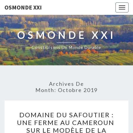
OSMONDE XXI
Togg
navig
OSMONDE XXI
Construisons Un Monde Durable
Archives De
Month:
Octobre 2019
DOMAINE
DOMAINE DU SAFOUTIER :
DU
UNE FERME AU CAMEROUN
SAFOUTIER :
SUR LE MODÈLE DE LA
UNE