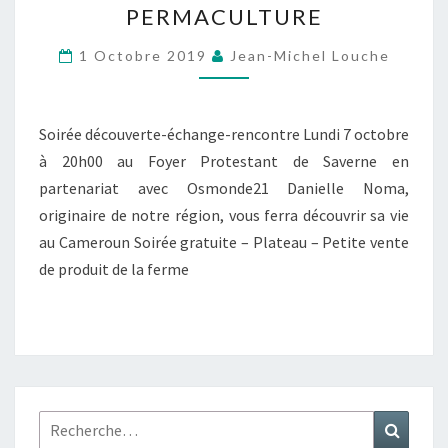
PERMACULTURE
FERME
AU
1 Octobre 2019
Jean-Michel Louche
CAMEROUN
SUR
Soirée découverte-échange-rencontre Lundi 7 octobre
LE
à 20h00 au Foyer Protestant de Saverne en
MODÈLE
partenariat avec Osmonde21 Danielle Noma,
DE
originaire de notre région, vous ferra découvrir sa vie
LA
au Cameroun Soirée gratuite – Plateau – Petite vente
PERMACULTURE
de produit de la ferme
Rechercher :
Recher