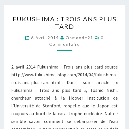
FUKUSHIMA
FUKUSHIMA : TROIS ANS PLUS
:
TARD
TROIS
ANS
Commentair
6 Avril 2014
Osmonde21
0
PLUS
Commentaire
TARD
2 avril 2014 Fukushima : Trois ans plus tard source
http://www.fukushima-blog.com/2014/04/fukushima-
trois-ans-plus-tard.html Dans son article «
Fukushima : Trois ans plus tard », Toshio Nishi,
chercheur attaché à la Hoover Institution de
l’Université de Stanford, rappelle que le Japon est
toujours au bord de la catastrophe nucléaire. Nul ne
semble savoir comment se débarrasser de l’eau