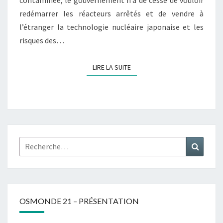
contaminée, le gouvernement n’a de cesse de vouloir
redémarrer les réacteurs arrêtés et de vendre à
l’étranger la technologie nucléaire japonaise et les
risques des…
LIRE LA SUITE
LIRE LA SUITE
Rechercher :
Recher
OSMONDE 21 – PRÉSENTATION