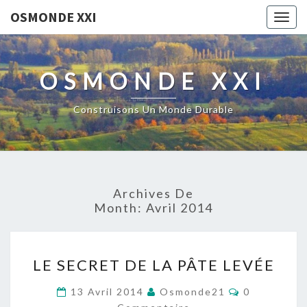
OSMONDE XXI
Togg
navig
OSMONDE XXI
Construisons Un Monde Durable
Archives De
Month:
Avril 2014
LE
LE SECRET DE LA PÂTE LEVÉE
SECRET
DE
Commentair
13 Avril 2014
Osmonde21
0
LA