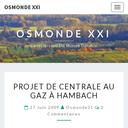
OSMONDE XXI
Togg
navig
OSMONDE XXI
Construisons Un Monde Durable
PROJET
PROJET DE CENTRALE AU
DE
GAZ À HAMBACH
CENTRALE
AU
Commentair
27 Juin 2009
Osmonde21
2
GAZ
Commentaires
À
HAMBACH