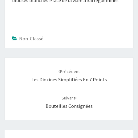
blouses blanches Place de la Gare à Sarreguemines
Non Classé
Navigation
d'article
Précédent
Les Dioxines Simplifiées En 7 Points
Suivant
Bouteilles Consignées