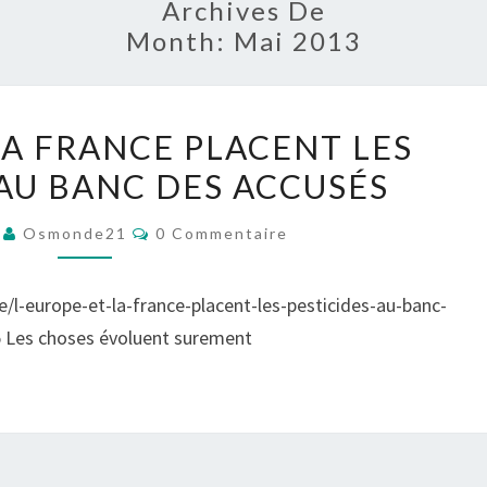
Archives De
Month:
Mai 2013
L’EUROPE
LA FRANCE PLACENT LES
ET
 AU BANC DES ACCUSÉS
LA
FRANCE
Commentaires
3
Osmonde21
0 Commentaire
PLACENT
LES
/l-europe-et-la-france-placent-les-pesticides-au-banc-
PESTICIDES
Les choses évoluent surement
AU
BANC
DES
ACCUSÉS