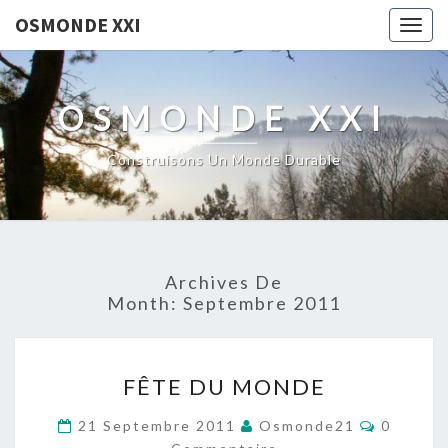
OSMONDE XXI
Togg
navig
OSMONDE XXI
Construisons Un Monde Durable
Archives De
Month:
Septembre 2011
FÊTE
FÊTE DU MONDE
DU
MONDE
Comment
21 Septembre 2011
Osmonde21
0