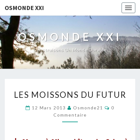
OSMONDE XXI
Togg
navig
OSMONDE XXI
Construisons Un Monde Durable
LES
LES MOISSONS DU FUTUR
MOISSONS
DU
Commentair
12 Mars 2013
Osmonde21
0
FUTUR
Commentaire