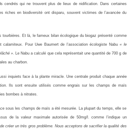
cendrés qui ne trouvent plus de lieux de nidification. Dans certaines
s riches en biodiversité ont disparu, souvent victimes de l’avancée du
 tourbières. Et là, le fameux bilan écologique du biogaz présenté comme
t calamiteux. Pour Uwe Baumert de l’association écologiste Nabu
« le
elâché »
. Le Nabu a calculé que cela représentait une quantité de 700 g de
ales au charbon.
ussi inquiets face à la plante miracle. Une centrale produit chaque année
ion. Ils sont ensuite utilisés comme engrais sur les champs de maïs
ies bombes à nitrates.
ace sous les champs de maïs a été mesurée. La plupart du temps, elle se
essus de la valeur maximale autorisée de 50mg/l. comme l’indique un
e créer un très gros problème. Nous acceptons de sacrifier la qualité des