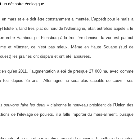
Et un désastre écologique.
en maïs et elle doit être constamment alimentée. L’appétit pour le maïs a
Holstein, land très plat du nord de l’Allemagne, était autrefois appelé « le
km entre Hambourg et Flensburg à la frontière danoise, la vue est partout
ême et Münster, ce n’est pas mieux. Même en Haute Souabe (sud de
-ouest) les prairies ont disparu et ont été labourées.
 Rien qu’en 2011, l’augmentation a été de presque 27 000 ha, avec comme
 fois depuis 25 ans, l’Allemagne ne sera plus capable de couvrir ses
s pouvons faire les deux »
claironne le nouveau président de l’Union des
stions de l’élevage de poulets, il a fallu importer du maïs-aliment, puisque
urants, il ne s’agit pas ici directement de savoir si la culture de plantes