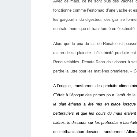
Avec ce maïs, ce ne sont plus des vaches qui 
fonctionne comme l’estomac d’une vache et es
les gargouillis du digesteur, des gaz se form
centrale thermique et transformé en électricité.
Alors que le prix du lait de Renate est poussé 
raison de se plaindre. L’électricité produite 
Renouvelables. Renate Rahn doit donner à ses v
perdre la lutte pour les matières premières.
« C
A l’origine, transformer des produits alimentai
C’était à l’époque des primes pour l’arrêt de la
le plan éthanol a été mis en place lorsque
betteraviers et que les cours du maïs étaie
filières, le discours sur les prétendus « bienfai
de méthanisation devaient transformer l’Alle