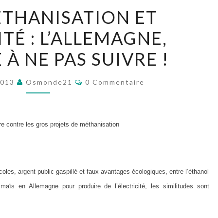
MAÏS,
ÉTHANISATION ET
MÉTHANISATION
TÉ : L’ALLEMAGNE,
ET
ÉLECTRICITÉ
 À NE PAS SUIVRE !
:
L’ALLEMAGNE,
Commentaires
2013
Osmonde21
0 Commentaire
L’EXEMPLE
À
NE
rre contre les gros projets de méthanisation
PAS
SUIVRE
!
oles, argent public gaspillé et faux avantages écologiques, entre l’éthanol
ïs en Allemagne pour produire de l’électricité, les similitudes sont