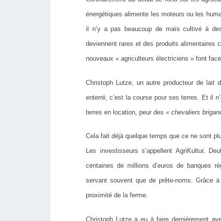
énergétiques alimente les moteurs ou les humai
il n’y a pas beaucoup de maïs cultivé à dest
deviennent rares et des produits alimentaires
nouveaux « agriculteurs électriciens » font fac
Christoph Lutze, un autre producteur de lait 
enterré, c’est la course pour ses terres. Et il n
terres en location, peur des
« chevaliers briga
Cela fait déjà quelque temps que ce ne sont pl
Les investisseurs s’appellent AgriKultur, 
centaines de millions d’euros de banques r
servant souvent que de prête-noms. Grâce à 
proximité de la ferme.
Christoph Lutze a eu à faire dernièrement avec