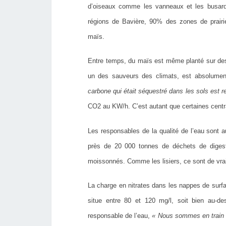
d’oiseaux comme les vanneaux et les busards 
régions de Bavière, 90% des zones de prairie
maïs.
Entre temps, du maïs est même planté sur des
un des sauveurs des climats, est absolumen
carbone qui était séquestré dans les sols est r
CO2 au KW/h. C’est autant que certaines centr
Les responsables de la qualité de l’eau sont a
près de 20 000 tonnes de déchets de digest
moissonnés. Comme les lisiers, ce sont de vra
La charge en nitrates dans les nappes de surf
situe entre 80 et 120 mg/l, soit bien au-d
responsable de l’eau,
« Nous sommes en train d