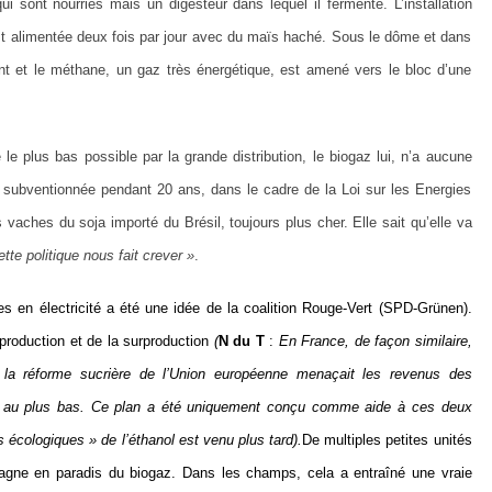
sont nourries mais un digesteur dans lequel il fermente. L’installation
t alimentée deux fois par jour avec du maïs haché. Sous le dôme et dans
ent et le méthane, un gaz très énergétique, est amené vers le bloc d’une
le plus bas possible par la grande distribution, le biogaz lui, n’a aucune
est subventionnée pendant 20 ans, dans le cadre de la Loi sur les Energies
aches du soja importé du Brésil, toujours plus cher. Elle sait qu’elle va
ette politique nous fait crever »
.
res en électricité a été une idée de la coalition Rouge-Vert (SPD-Grünen).
 production et de la surproduction
(
N du T
:
En France, de façon similaire,
 la réforme sucrière de l’Union européenne menaçait les revenus des
nt au plus bas. Ce plan a été uniquement conçu comme aide à ces deux
ts écologiques » de l’éthanol est venu plus tard).
De multiples petites unités
magne en paradis du biogaz. Dans les champs, cela a entraîné une vraie