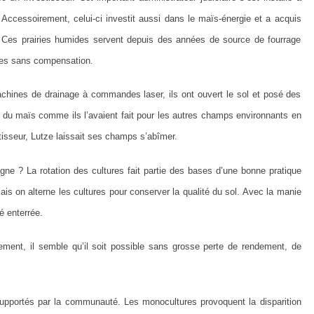
Accessoirement, celui-ci investit aussi dans le maïs-énergie et a acquis
 Ces prairies humides servent depuis des années de source de fourrage
ées sans compensation.
achines de drainage à commandes laser, ils ont ouvert le sol et posé des
re du maïs comme ils l’avaient fait pour les autres champs environnants en
tisseur, Lutze laissait ses champs s’abîmer.
ne ? La rotation des cultures fait partie des bases d’une bonne pratique
ais on alterne les cultures pour conserver la qualité du sol. Avec la manie
é enterrée.
ement, il semble qu’il soit possible sans grosse perte de rendement, de
pportés par la communauté. Les monocultures provoquent la disparition