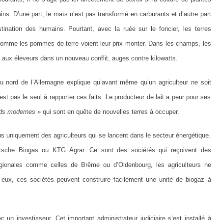
ns. D’une part, le maïs n’est pas transformé en carburants et d’autre part
ination des humains. Pourtant, avec la ruée sur le foncier, les terres
 comme les pommes de terre voient leur prix monter. Dans les champs, les
e aux éleveurs dans un nouveau conflit, auges contre kilowatts.
du nord de l’Allemagne explique qu’avant même qu’un agriculteur ne soit
’est pas le seul à rapporter ces faits. Le producteur de lait a peur pour ses
nds modernes »
qui sont en quête de nouvelles terres à occuper.
us uniquement des agriculteurs qui se lancent dans le secteur énergétique.
Deutsche Biogas ou KTG Agrar. Ce sont des sociétés qui reçoivent des
égionales comme celles de Brême ou d’Oldenbourg, les agriculteurs ne
eux, ces sociétés peuvent construire facilement une unité de biogaz à
 un investisseur. Cet important administrateur judiciaire s’est installé à