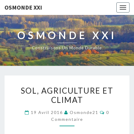
OSMONDE XXI
Togg
navig
OSMONDE XXI
Construisons Un Monde Durable
SOL,
SOL, AGRICULTURE ET
AGRICULTURE
CLIMAT
ET
CLIMAT
Commentair
19 Avril 2016
Osmonde21
0
Commentaire