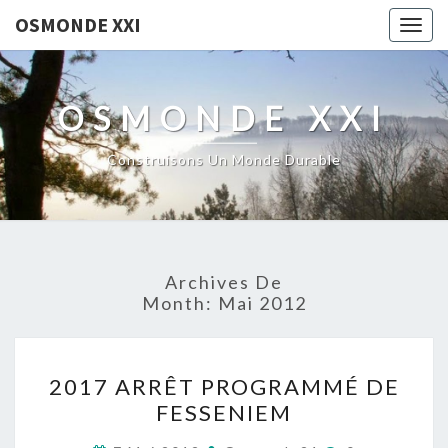
OSMONDE XXI
Togg
navig
OSMONDE XXI
Construisons Un Monde Durable
Archives De
Month:
Mai 2012
2017
2017 ARRÊT PROGRAMMÉ DE
ARRÊT
FESSENIEM
PROGRAMMÉ
DE
Commentaire