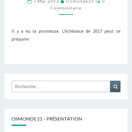
7 Mai 2012
Osmonde21
0
FESSENIEM
Commentaire
Il y a eu la promesse. L’échéance de 2017 peut se
préparer
Rechercher :
Recher
OSMONDE 21 – PRÉSENTATION