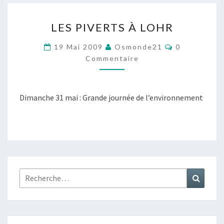
LES
LES PIVERTS À LOHR
PIVERTS
À
Commentair
19 Mai 2009
Osmonde21
0
LOHR
Commentaire
Dimanche 31 mai : Grande journée de l’environnement
Rechercher :
Recher