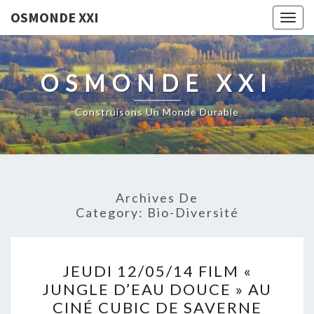
OSMONDE XXI
Togg
navig
OSMONDE XXI
Construisons Un Monde Durable
Archives De
Category:
Bio-Diversité
JEUDI
JEUDI 12/05/14 FILM «
12/05/14
JUNGLE D’EAU DOUCE » AU
FILM
CINÉ CUBIC DE SAVERNE
«