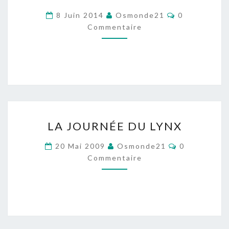
JUNGLE
Commentair
8 Juin 2014
Osmonde21
0
D’EAU
Commentaire
DOUCE
»
AU
CINÉ
CUBIC
DE
LA
SAVERNE
LA JOURNÉE DU LYNX
JOURNÉE
DU
Commentair
20 Mai 2009
Osmonde21
0
LYNX
Commentaire