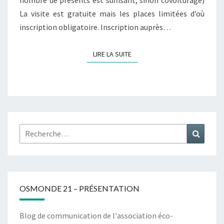
nombre de présents est suffisant, sinon covoiturage)
La visite est gratuite mais les places limitées d’où
inscription obligatoire. Inscription auprès…
LIRE LA SUITE
LIRE LA SUITE
Rechercher :
Recher
OSMONDE 21 – PRÉSENTATION
Blog de communication de l'association éco-