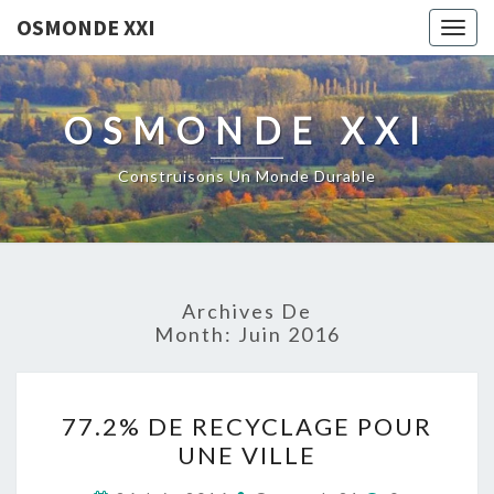
OSMONDE XXI
Togg
navig
OSMONDE XXI
Construisons Un Monde Durable
Archives De
Month:
Juin 2016
77.2%
77.2% DE RECYCLAGE POUR
DE
UNE VILLE
RECYCLAGE
POUR
Commentair