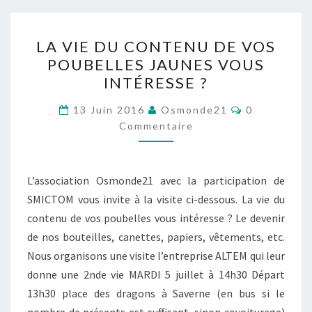
LA
LA VIE DU CONTENU DE VOS
VIE
POUBELLES JAUNES VOUS
DU
INTÉRESSE ?
CONTENU
DE
Commentair
13 Juin 2016
Osmonde21
0
VOS
Commentaire
POUBELLES
JAUNES
L’association Osmonde21 avec la participation de
VOUS
SMICTOM vous invite à la visite ci-dessous. La vie du
INTÉRESSE
contenu de vos poubelles vous intéresse ? Le devenir
?
de nos bouteilles, canettes, papiers, vêtements, etc.
Nous organisons une visite l’entreprise ALTEM qui leur
donne une 2nde vie MARDI 5 juillet à 14h30 Départ
13h30 place des dragons à Saverne (en bus si le