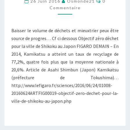
26 Juin 2016
Osmonde21
0
UNE
Commentaire
VILLE
Baisser le volume de déchets et mieuxtrier peux être
source de progres… Cf ci dessous Objectif zéro déchet
pour la ville de Shikoku au Japon FIGARO DEMAIN – En
2014, Kamikatsu a atteint un taux de recyclage de
77,2%, quatre fois plus que la moyenne nationale à
20,6%. Article de Asahi Shimbun (Japon) Kamikatsu
(préfecture de Tokushima)…
http://www.lefigaro.fr/sciences/2016/06/24/01008-
20160624ARTFIG00019-objectif-zero-dechet-pour-la-
ville-de-shikoku-au-japon.php