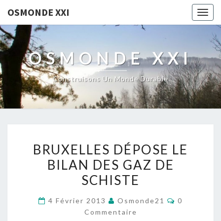
OSMONDE XXI
Togg
navig
OSMONDE XXI
Construisons Un Monde Durable
BRUXELLES
BRUXELLES DÉPOSE LE
DÉPOSE
BILAN DES GAZ DE
LE
SCHISTE
BILAN
DES
Commentai
4 Février 2013
Osmonde21
0
GAZ
Commentaire
DE