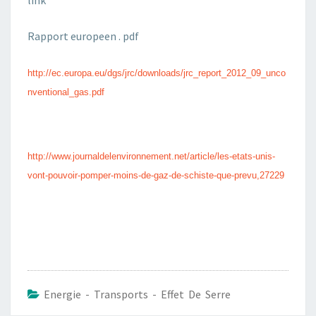
link
Rapport europeen . pdf
http://ec.europa.eu/dgs/jrc/downloads/jrc_report_2012_09_unco
nventional_gas.pdf
http://www.journaldelenvironnement.net/article/les-etats-unis-
vont-pouvoir-pomper-moins-de-gaz-de-schiste-que-prevu,27229
Energie - Transports - Effet De Serre